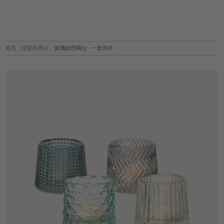
首頁
/
燈籠和燭台
/
玻璃紋理燭台 - 一套四件