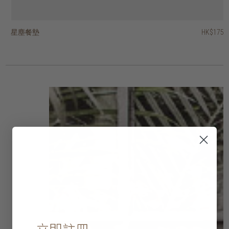
星塵餐墊
葉形餐墊
藤蔓餐墊
Hong Kong design 城市情懷印花茶巾
Hong Kong design 城市情懷印花水杯禮品套裝
經典洗碗巾 - 一套四條
奢華洗碗巾 - 一套三條
當代洗碗巾 - 一套四條
復古戈登茶巾
凹槽花紋水杯
HK$95
HK$175
HK$145
HK$175
HK$188
HK$280
HK$275
HK$295
HK$245
HK$75
HK$66.50
HK$220
HK$236
HK$196
HK$60
3 選項
3 選項
2 選項
2 選項
2 選項
2 選項
立即註冊