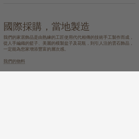
國際採購，當地製造
我們的家居飾品是由熟練的工匠使用代代相傳的技術手工製作而成，
從人手編織的籃子、美麗的模製盆子及花瓶，到引人注的雲石飾品，
一定能為您家增添豐富的層次感。
我們的物料
雲石
編織的天然物料
一個具有樸實元素，同時又散發冰感
這些天然纖維放置在任何地方都能提
而高貴的氛圍。
供溫暖質感、實用性和視覺上的吸
引。