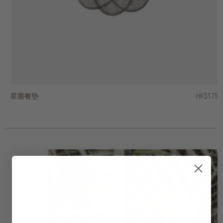
星塵餐墊
葉形餐墊
藤蔓餐墊
Hong Kong design 城市情懷印花茶巾
Hong Kong design 城市情懷印花水杯禮品套裝
經典洗碗巾 - 一套四條
奢華洗碗巾 - 一套三條
當代洗碗巾 - 一套四條
復古戈登茶巾
凹槽花紋水杯
HK$95
HK$175
HK$145
HK$175
HK$188
HK$280
HK$275
HK$295
HK$245
HK$75
HK$66.50
HK$220
HK$236
HK$196
HK$60
3 選項
3 選項
2 選項
2 選項
2 選項
2 選項