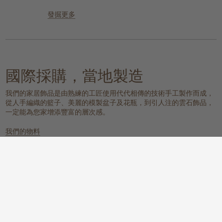
發掘更多
國際採購，當地製造
我們的家居飾品是由熟練的工匠使用代代相傳的技術手工製作而成，
從人手編織的籃子、美麗的模製盆子及花瓶，到引人注的雲石飾品，
一定能為您家增添豐富的層次感。
我們的物料
雲石
編織的天然物料
一個具有樸實元素，同時又散發冰感
這些天然纖維放置在任何地方都能提
而高貴的氛圍。
供溫暖質感、實用性和視覺上的吸