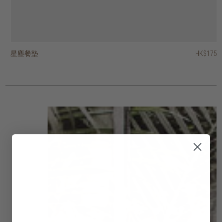
星塵餐墊
葉形餐墊
藤蔓餐墊
Hong Kong design 城市情懷印花茶巾
Hong Kong design 城市情懷印花水杯禮品套裝
經典洗碗巾 - 一套四條
奢華洗碗巾 - 一套三條
當代洗碗巾 - 一套四條
復古戈登茶巾
凹槽花紋水杯
HK$95
HK$175
HK$145
HK$175
HK$188
HK$280
HK$275
HK$295
HK$245
HK$75
HK$66.50
HK$220
HK$236
HK$196
HK$60
3 選項
3 選項
2 選項
2 選項
2 選項
2 選項