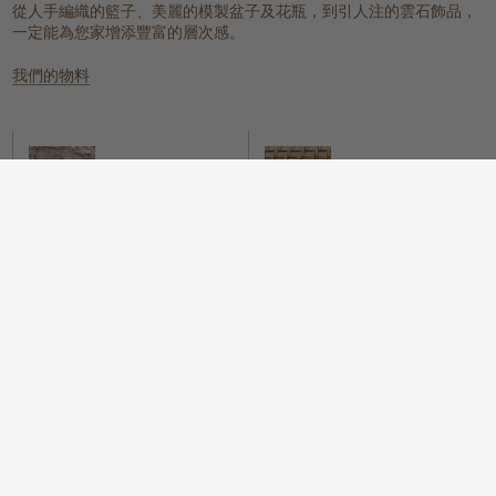
從人手編織的籃子、美麗的模製盆子及花瓶，到引人注的雲石飾品，
一定能為您家增添豐富的層次感。
我們的物料
雲石
編織的天然物料
一個具有樸實元素，同時又散發冰感
這些天然纖維放置在任何地方都能提
而高貴的氛圍。
供溫暖質感、實用性和視覺上的吸
引。
木
我們很自豪地提供一系列具可持續性
而時尚的木配件，為您的住所增添樸
實的元素。