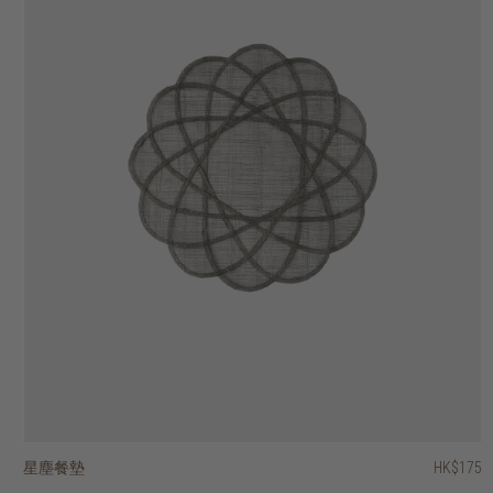
星塵餐墊
藤蔓餐墊
Hong Kong design 城市情懷印花茶巾
Hong Kong design 城市情懷印花水杯禮品套裝
經典洗碗巾 - 一套四條
奢華洗碗巾 - 一套三條
當代洗碗巾 - 一套四條
復古戈登茶巾
凹槽花紋水杯
再生柚木長方形砧板
HK$95
HK$175
HK$175
HK$188
HK$280
HK$275
HK$295
HK$245
HK$545
HK$75
HK$66.50
HK$220
HK$236
HK$196
HK$60
3 選項
3 選項
2 選項
2 選項
2 選項
2 選項
2 選項