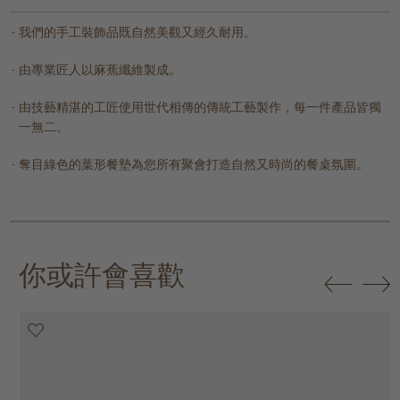
我們的手工裝飾品既自然美觀又經久耐用。
由專業匠人以麻蕉纖維製成。
由技藝精湛的工匠使用世代相傳的傳統工藝製作，每一件產品皆獨
一無二。
奪目綠色的葉形餐墊為您所有聚會打造自然又時尚的餐桌氛圍。
你或許會喜歡
20% off
20% off
20% off
20% off
30% off