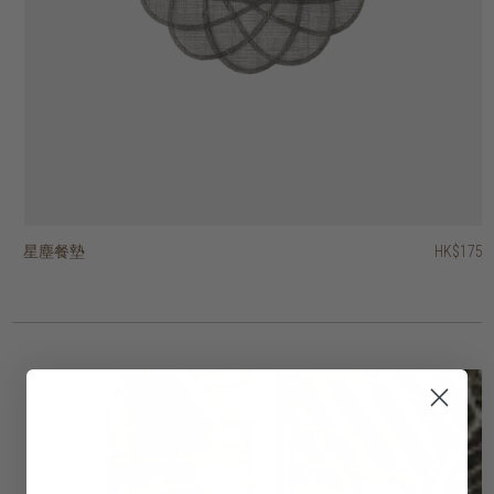
星塵餐墊
葉形餐墊
藤蔓餐墊
Hong Kong design 城市情懷印花茶巾
Hong Kong design 城市情懷印花水杯禮品套裝
經典洗碗巾 - 一套四條
奢華洗碗巾 - 一套三條
當代洗碗巾 - 一套四條
復古戈登茶巾
凹槽花紋水杯
HK$95
HK$175
HK$145
HK$175
HK$188
HK$280
HK$275
HK$295
HK$245
HK$75
HK$66.50
HK$220
HK$236
HK$196
HK$60
3 選項
3 選項
2 選項
2 選項
2 選項
2 選項