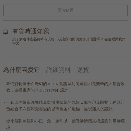
暫時缺貨
有貨時通知我
想了解這件產品何時有現貨，或讓我們提供更多其他選擇？ 在這裡與我們
聯繫
為什麼喜愛它
詳細資料
送貨
我們變化萬千而奇幻的 willow 九龍系列向這個明亮繁華的大都會致
敬，由插畫家Mariko Jesse精心設計。
一套四件陶瓷晚餐碟套裝採用傳統的九龍 willow 印花圖案，經典紅
色融合了六個深受喜愛的城市圖案和地標，呈現迷人的設計。
從小船到鳥籠和小巴，您一定能以一點香港情懷來擺設您的用膳環
境。