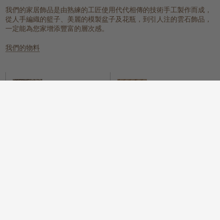
我們的家居飾品是由熟練的工匠使用代代相傳的技術手工製作而成，
從人手編織的籃子、美麗的模製盆子及花瓶，到引人注的雲石飾品，
一定能為您家增添豐富的層次感。
我們的物料
雲石
編織的天然物料
一個具有樸實元素，同時又散發冰感
這些天然纖維放置在任何地方都能提
而高貴的氛圍。
供溫暖質感、實用性和視覺上的吸
引。
木
我們很自豪地提供一系列具可持續性