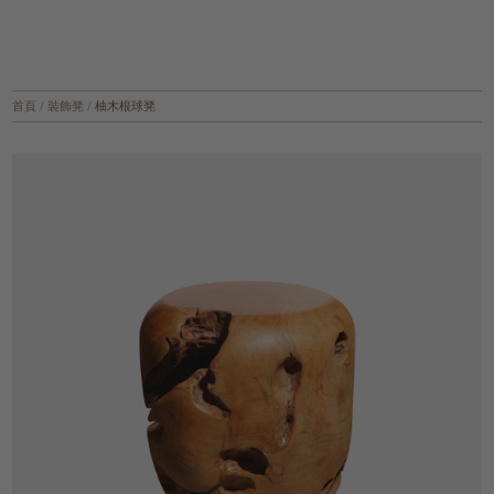
首頁
/
裝飾凳
/
柚木根球凳