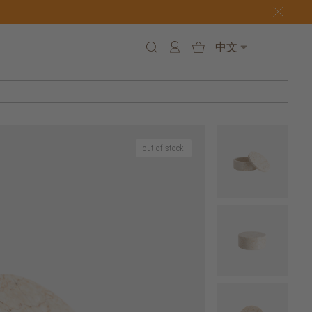
中文
out of stock