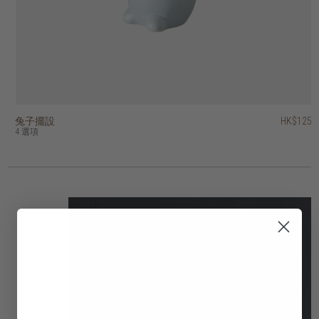
兔子擺設
香港區域印花容器
螺旋印花容器
裝飾蘋果
柚木容器連蓋
柚木淺口碗
混合天然物雙色掛牆裝飾
籐製網格掛牆裝飾
藤織圓盤掛牆裝飾
雲石蛋形紙鎮
HK$2,250
HK$1,950
HK$1,950
HK$125
HK$375
HK$375
HK$145
HK$195
HK$395
HK$95
HK$1,125
HK$975
HK$975
4 選項
2 選項
2 選項
2 選項
3 選項