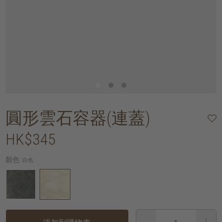
圓形雲石容器(連蓋)
HK$345
顏色:
白色