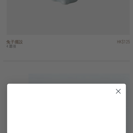
兔子擺設
香港區域印花容器
螺旋印花容器
裝飾蘋果
柚木容器連蓋
柚木淺口碗
混合天然物雙色掛牆裝飾
籐製網格掛牆裝飾
藤織圓盤掛牆裝飾
雲石蛋形紙鎮
HK$2,250
HK$1,950
HK$1,950
HK$125
HK$375
HK$375
HK$145
HK$195
HK$395
HK$95
HK$1,125
HK$975
HK$975
4 選項
2 選項
2 選項
2 選項
3 選項