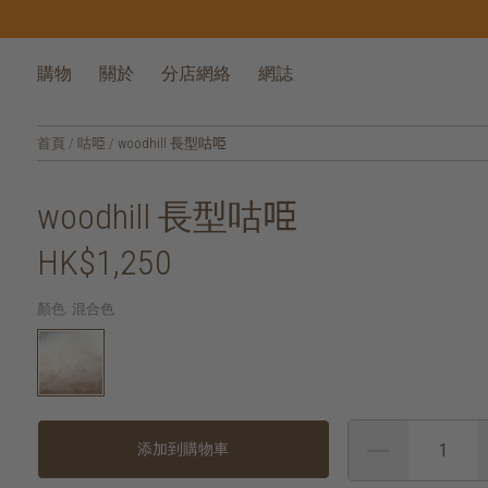
購物
關於
分店網絡
網誌
首頁
/
咕𠱸
/
woodhill 長型咕𠱸
woodhill 長型咕𠱸
HK$1,250
顏色:
混合色
添加到購物車