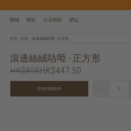
購物
關於
分店網絡
網誌
首頁
/
咕𠱸
/
滾邊絲絨咕𠱸 - 正方形
滾邊絲絨咕𠱸 - 正方形
HK$895
HK$447.50
添加到購物車