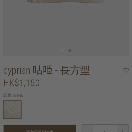
cyprian 咕𠱸 - 長方型
HK$1,150
顏色:
燕麥色