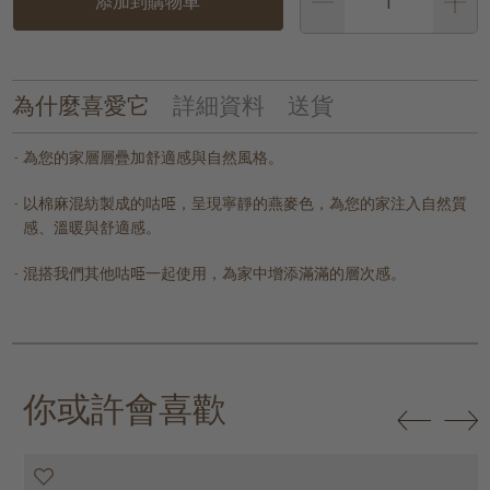
添加到購物車
為什麼喜愛它
詳細資料
送貨
為您的家層層疊加舒適感與自然風格。
以棉麻混紡製成的咕𠱸，呈現寧靜的燕麥色，為您的家注入自然質
感、溫暖與舒適感。
混搭我們其他咕𠱸一起使用，為家中增添滿滿的層次感。
你或許會喜歡
20% off
20% off