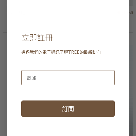
oliver 咕𠱸
frankton cushion
cyprian 咕𠱸 - 方型
woodhill 長型咕𠱸
turner 咕𠱸
hugo 咕𠱸
環形條紋咕𠱸 - 長方型
幾何針織咕𠱸 - 長方型
雙色咕𠱸 - 長方型
咕𠱸 - 長方型
HK$1,150
HK$1,150
HK$1,150
HK$1,250
HK$1,050
HK$1,250
HK$995
HK$895
HK$895
HK$895
HK$716
HK$716
2 選項
3 選項
2 選項
立即註冊
透過我們的電子通訊了解
TREE
的最新動向
訂閱