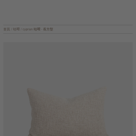
首頁
/
咕𠱸
/
cyprian 咕𠱸 - 長方型