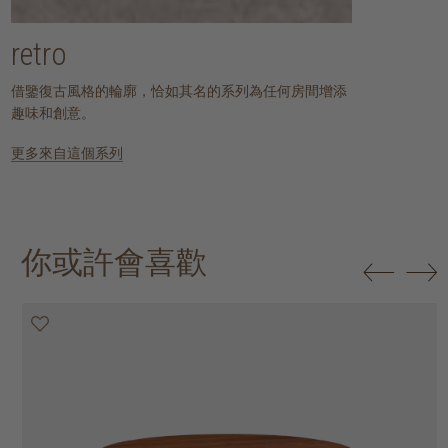
retro
借鑒復古風格的輪廓，恰如其名的系列為任何房間增添
趣味和創意。
更多來自這個系列
你或許會喜歡
25% off
30% off
20% off
20% off