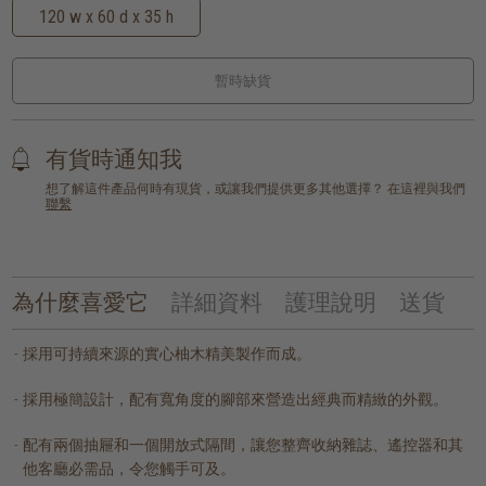
120 w x 60 d x 35 h
暫時缺貨
有貨時通知我
想了解這件產品何時有現貨，或讓我們提供更多其他選擇？ 在這裡與我們
聯繫
為什麼喜愛它
詳細資料
護理說明
送貨
採用可持續來源的實心柚木精美製作而成。
採用極簡設計，配有寬角度的腳部來營造出經典而精緻的外觀。
配有兩個抽屜和一個開放式隔間，讓您整齊收納雜誌、遙控器和其
他客廳必需品，令您觸手可及。