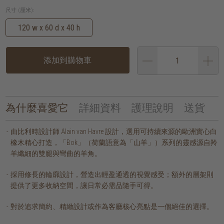
尺寸 (厘米):
120 w x 60 d x 40 h
添加到購物車
為什麼喜愛它
詳細資料
護理說明
送貨
由比利時設計師 Alain van Havre 設計，選用可持續來源的歐洲實心白
橡木精心打造，「Bok」（荷蘭語意為「山羊」）系列的靈感源自羚
羊纖細的雙腿與彎曲的羊角。
採用修長的輪廓設計，營造出輕盈通透的視覺感受；額外的層架則
提供了更多收納空間，讓日常必需品隨手可得。
對於追求簡約、精緻設計或作為客廳核心亮點是一個絕佳的選擇。