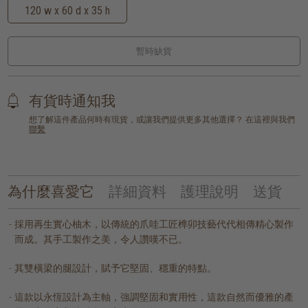
120 w x 60 d x 35 h
暫時缺貨
有貨時通知我
想了解這件產品何時有現貨，或讓我們提供更多其他選擇？ 在這裡與我們
聯繫
為什麼喜愛它
詳細資料
護理說明
送貨
採用再生實心柚木，以傳統的爪哇工匠榫卯技藝代代相傳精心製作
而成。其手工製作之美，令人讚嘆不已。
其雙橫梁的腿設計，賦予它堅固、穩重的特點。
這款以永恆設計為主軸，強調堅固和實用性，這款自然而優雅的產