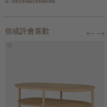
品一定能完美地融合您客廳的風格。
你或許會喜歡
20% off
20% off