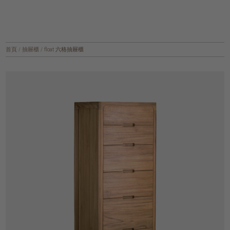
首頁
/
抽屜櫃
/
float 六格抽屜櫃