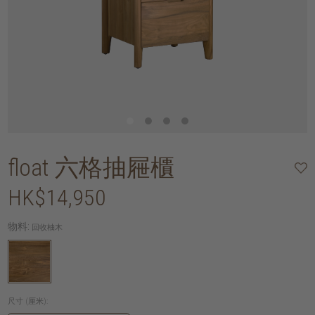
float 六格抽屜櫃
HK$14,950
物料:
回收柚木
尺寸 (厘米):