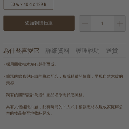
50 w x 40 d x 129 h
添加到購物車
為什麼喜愛它
詳細資料
護理說明
送貨
採用回收柚木精心製作而成。
簡潔的線條與細緻的曲線配合，形成精緻的輪廓，呈現自然木紋的
美感。
獨有的腿部設計為這件產品增添現代感風格。
具有六個緩閉抽屜，配有時尚的凹入式手柄讓您將衣服或家庭辦公
室的物品整齊地收納起來。