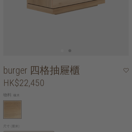
burger 四格抽屜櫃
HK$22,450
物料:
橡木
尺寸 (厘米):