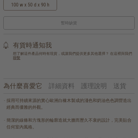
100 w x 50 d x 90 h
暫時缺貨
有貨時通知我
想了解這件產品何時有現貨，或讓我們提供更多其他選擇？ 在這裡與我們
聯繫
為什麼喜愛它
詳細資料
護理說明
送貨
採用可持續來源的實心歐洲白橡木製成的淺色和奶油色色調營造出
經典而優雅的外觀。
簡潔的線條和方塊形的輪廓造就大膽而歷久不衰的設計，完美貼合
任何室內風格。