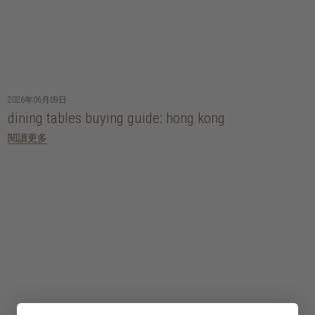
2026年06月09日
dining tables buying guide: hong kong
閱讀更多