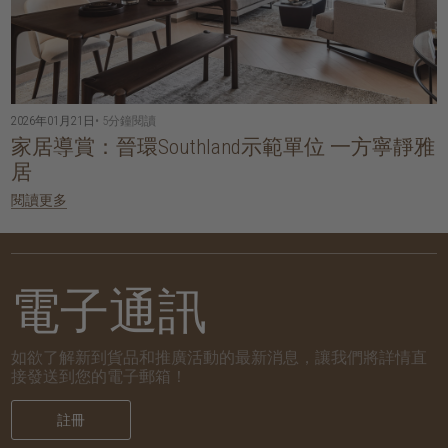
2026年01月21日
• 5分鐘閱讀
家居導賞：晉環Southland示範單位 一方寧靜雅
居
閱讀更多
電子通訊
如欲了解新到貨品和推廣活動的最新消息，讓我們將詳情直
接發送到您的電子郵箱！
註冊