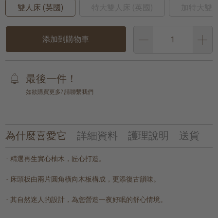
雙人床 (英國)
特大雙人床 (英國)
加特大雙人
添加到購物車
最後一件！
如欲購買更多? 請聯繫我們
為什麼喜愛它
詳細資料
護理說明
送貨
精選再生實心柚木，匠心打造。
床頭板由兩片圓角橫向木板構成，更添復古韻味。
其自然迷人的設計，為您營造一夜好眠的舒心情境。