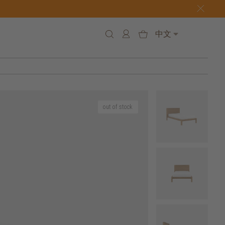
中文
out of stock