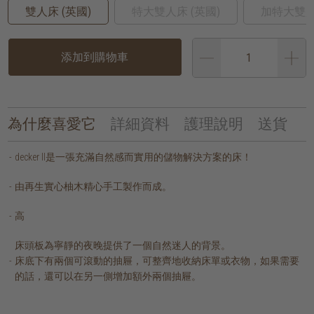
雙人床 (英國)
特大雙人床 (英國)
加特大雙人
添加到購物車
為什麼喜愛它
詳細資料
護理說明
送貨
decker II是一張充滿自然感而實用的儲物解決方案的床！
由再生實心柚木精心手工製作而成。
高
床頭板為寧靜的夜晚提供了一個自然迷人的背景。
床底下有兩個可滾動的抽屜，可整齊地收納床單或衣物，如果需要
的話，還可以在另一側增加額外兩個抽屜。