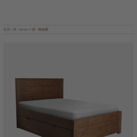
首頁
/
床
/
decker II 床 - 兩抽屜