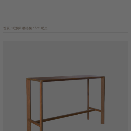
首頁
/
吧凳和櫃檯凳
/
float 吧桌