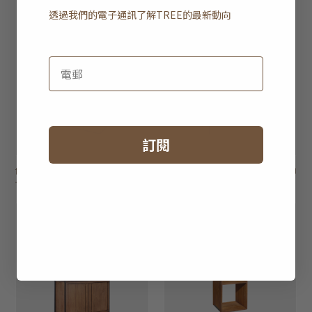
20% off
透過我們的電子通訊了解
TREE
的最新動向
訂閱
timba 開放式層架 -
HK$13,950
outline 開放式層板
HK$14,750
HK$11,160
七層架
- 一抽屜