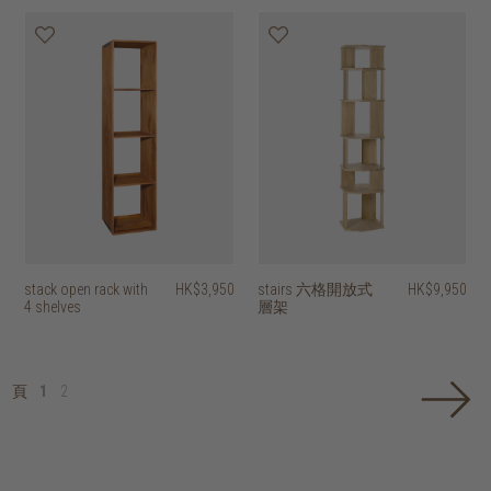
stack open rack with
HK$3,950
stairs 六格開放式
HK$9,950
4 shelves
層架
頁
1
2