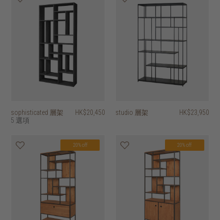
sophisticated 層架
HK$20,450
studio 層架
HK$23,950
5 選項
20% off
20% off