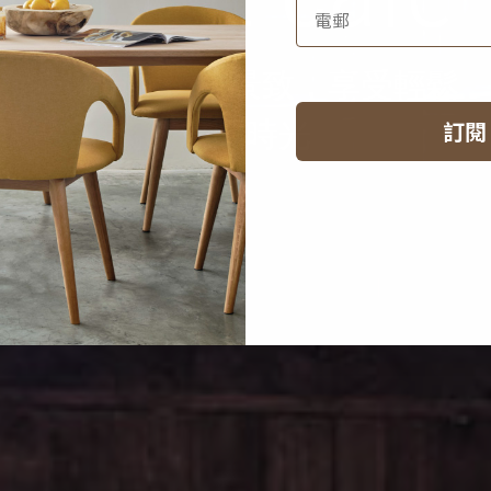
坐擁頂層優美景致，享受輕鬆
悠閒時光
訂閱