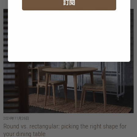
訂閱
2024年11月26日
Round vs. rectangular: picking the right shape for
your dining table