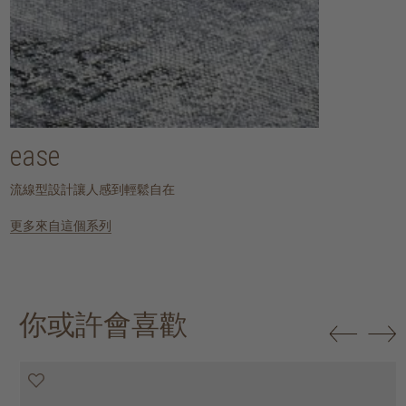
ease
流線型設計讓人感到輕鬆自在
更多來自這個系列
你或許會喜歡
20% off
20% off
20% off
20% off