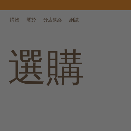
購物
關於
分店網絡
網誌
選購