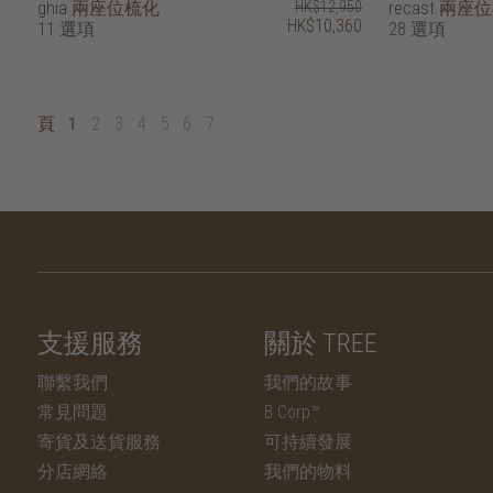
ghia 兩座位梳化
HK$12,950
recast 兩
HK$10,360
11 選項
28 選項
頁
1
2
3
4
5
6
7
支援服務
關於 TREE
聯繫我們
我們的故事
常見問題
B Corp™
寄貨及送貨服務
可持續發展
分店網絡
我們的物料