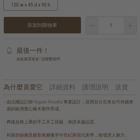
150 w x 45 d x 90 h
添加到購物車
最後一件！
如欲購買更多? 請聯繫我們
為什麼喜愛它
詳細資料
護理說明
送貨
由法國設計師 Hugues Revuelta 專業設計，採用百分百來自可持續來
源的歐洲實心橡木製作而成。
榫接反映上乘的手工木工技藝，保證卓越品質。
利落的線條及錐形角腳薈萃中世紀與現代美學，散發誘人魅力。