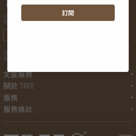
電子通訊
訂閱
如欲了解新到貨品和推廣活動的最新消息，讓我們將詳情直
接發送到您的電子郵箱！
註冊
通過提交您的電子郵件地址，您將同意讓我們定期向您發送
更新動態，但您亦可以隨時取消訂閱。
支援服務
關於 TREE
服務
服務條款