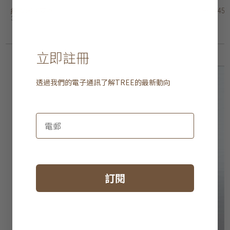
紅陶碗形花盆
紅陶錐形花盆
紅陶條紋花盆
紅陶羅紋花盆
紅陶棱紋裝飾碗
紅陶條紋花盆
紅陶圓形質樸花盆
紅陶錐形花盆 - 連底盤
紅陶兩色圓柱花盆
紅陶薑罐形花瓶
HK$245
HK$175
HK$425
HK$395
HK$595
HK$475
HK$575
HK$295
HK$245
HK$495
3 選項
9 選項
2 選項
3 選項
2 選項
立即註冊
透過我們的電子通訊了解
TREE
的最新動向
訂閱