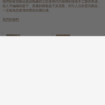
我們的家居飾品是由熟練的工匠使用代代相傳的技術手工製作而成，
從人手編織的籃子、美麗的模製盆子及花瓶，到引人注的雲石飾品，
一定能為您家增添豐富的層次感。
我們的物料
雲石
編織的天然物料
一個具有樸實元素，同時又散發冰感
這些天然纖維放置在任何地方都能提
而高貴的氛圍。
供溫暖質感、實用性和視覺上的吸
引。
木
我們很自豪地提供一系列具可持續性
而時尚的木配件，為您的住所增添樸