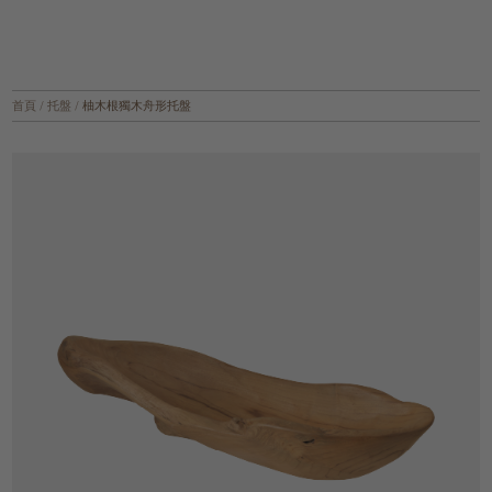
首頁
/
托盤
/
柚木根獨木舟形托盤