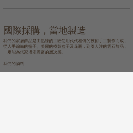
國際採購，當地製造
我們的家居飾品是由熟練的工匠使用代代相傳的技術手工製作而成，
從人手編織的籃子、美麗的模製盆子及花瓶，到引人注的雲石飾品，
一定能為您家增添豐富的層次感。
我們的物料
雲石
編織的天然物料
一個具有樸實元素，同時又散發冰感
這些天然纖維放置在任何地方都能提
而高貴的氛圍。
供溫暖質感、實用性和視覺上的吸
引。