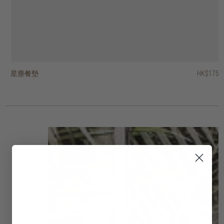
星塵餐墊
葉形餐墊
藤蔓餐墊
Hong Kong design 城市情懷印花茶巾
Hong Kong design 城市情懷印花水杯禮品套裝
經典洗碗巾 - 一套四條
奢華洗碗巾 - 一套三條
當代洗碗巾 - 一套四條
復古戈登茶巾
凹槽花紋水杯
HK$95
HK$175
HK$145
HK$175
HK$188
HK$280
HK$275
HK$295
HK$245
HK$75
HK$66.50
HK$220
HK$236
HK$196
HK$60
3 選項
3 選項
2 選項
2 選項
2 選項
2 選項