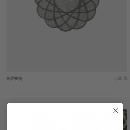
星塵餐墊
葉形餐墊
藤蔓餐墊
Hong Kong design 城市情懷印花茶巾
Hong Kong design 城市情懷印花水杯禮品套裝
經典洗碗巾 - 一套四條
奢華洗碗巾 - 一套三條
當代洗碗巾 - 一套四條
復古戈登茶巾
凹槽花紋水杯
HK$95
HK$175
HK$145
HK$175
HK$188
HK$280
HK$275
HK$295
HK$245
HK$75
HK$66.50
HK$220
HK$236
HK$196
HK$60
3 選項
3 選項
2 選項
2 選項
2 選項
2 選項