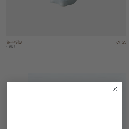
兔子擺設
香港區域印花容器
螺旋印花容器
裝飾蘋果
柚木容器連蓋
柚木淺口碗
籐製網格掛牆裝飾
藤織圓盤掛牆裝飾
雲石蛋形紙鎮
雲石容器 (連纖細蓋子)
HK$2,250
HK$1,950
HK$125
HK$375
HK$375
HK$145
HK$195
HK$395
HK$395
HK$95
HK$1,125
HK$975
4 選項
2 選項
2 選項
2 選項
3 選項
2 選項