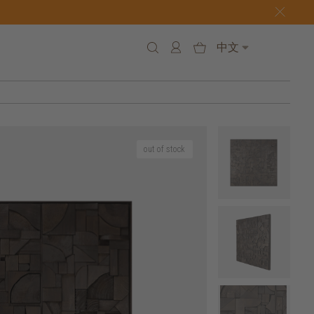
中文
out of stock