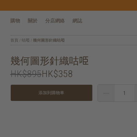
購物
關於
分店網絡
網誌
首頁
/
咕𠱸
/
幾何圖形針織咕𠱸
幾何圖形針織咕𠱸
HK$895
HK$358
添加到購物車