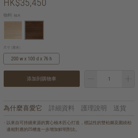
HK$35,450
物料:
柚木
尺寸 (厘米):
200 w x 100 d x 76 h
添加到購物車
為什麼喜愛它
詳細資料
護理說明
送貨
以來自可持續來源的實心柚木匠心打造，標誌性的雙枱腳及圍繞枱
邊相對應的凹槽進一步增加鮮明對比。