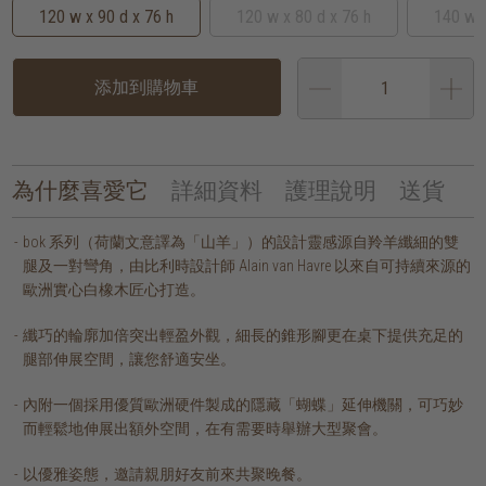
120 w x 90 d x 76 h
120 w x 80 d x 76 h
140 w x
添加到購物車
為什麼喜愛它
詳細資料
護理說明
送貨
bok 系列（荷蘭文意譯為「山羊」）的設計靈感源自羚羊纖細的雙
腿及一對彎角，由比利時設計師 Alain van Havre 以來自可持續來源的
歐洲實心白橡木匠心打造。
纖巧的輪廓加倍突出輕盈外觀，細長的錐形腳更在桌下提供充足的
腿部伸展空間，讓您舒適安坐。
內附一個採用優質歐洲硬件製成的隱藏「蝴蝶」延伸機關，可巧妙
而輕鬆地伸展出額外空間，在有需要時舉辦大型聚會。
以優雅姿態，邀請親朋好友前來共聚晚餐。