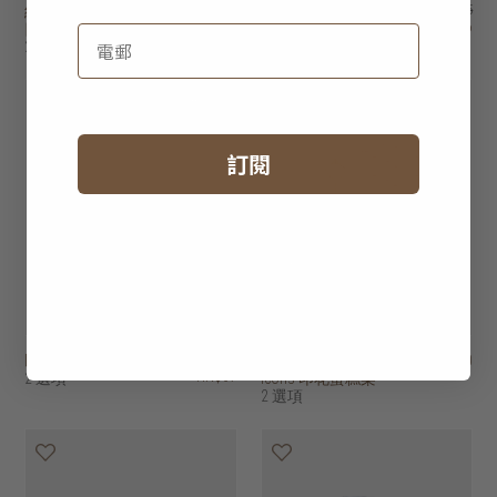
經典洗碗巾 - 一套
HK$275
奢華洗碗巾 - 一套
HK$295
HK$220
HK$236
四條
三條
2 選項
2 選項
30% off
訂閱
凹槽花紋水杯
HK$95
Hong Kong design
HK$680
HK$67
2 選項
icons 印花蛋糕架
2 選項