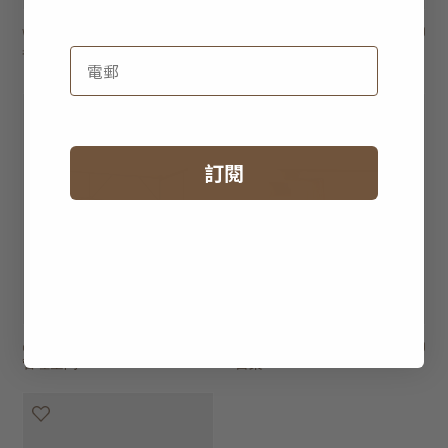
whitebird 兩抽屜書
HK$14,950
origami 書桌 - 五抽
HK$17,450
桌
屜
2 選項
訂閱
oscar 書桌連電線
HK$8,950
tess 可延伸雙抽屜
HK$13,950
管理空間
書桌