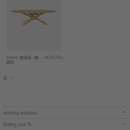
mikado 會議桌 - 橢
HK$44,950
圓形
頁
1
working wonders
finding your fit