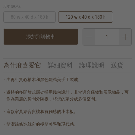
尺寸 (厘米):
80 w x 40 d x 180 h
120 w x 40 d x 180 h
添加到購物車
為什麼喜愛它
詳細資料
護理說明
送貨
由再生實心柚木和黑色鐵精美手工製成。
獨特的多開放式層架採用幾何設計，非常適合儲物和展示物品，可
作為美麗的房間分隔板，將您的家分成多個空間。
這款家具結合質樸和有觸感的小木板。
簡潔線條造就它的極簡美學和現代感。