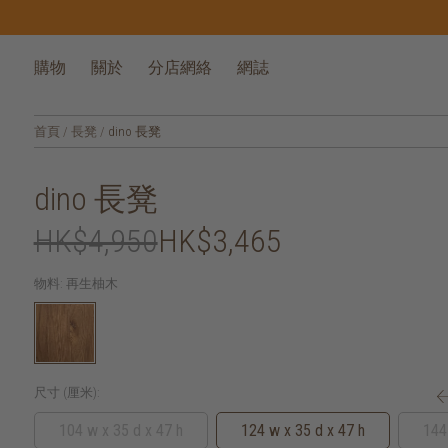
購物
關於
分店網絡
網誌
首頁
/
長凳
/
dino 長凳
dino 長凳
HK$4,950
HK$3,465
物料:
再生柚木
尺寸 (厘米):
104 w x 35 d x 47 h
124 w x 35 d x 47 h
144