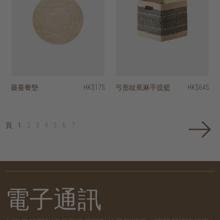
藤蔓餐墊
HK$175
弓形紋蕉麻手提籃
HK$645
頁
1
2
3
4
5
6
7
電子通訊