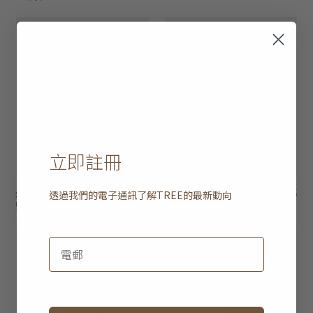
立即註冊
透過我們的電子通訊了解
TREE
的最新動向
斜紋混色條紋手提
HK$645
附蓋蕉麻方形籃子
HK$695
籃