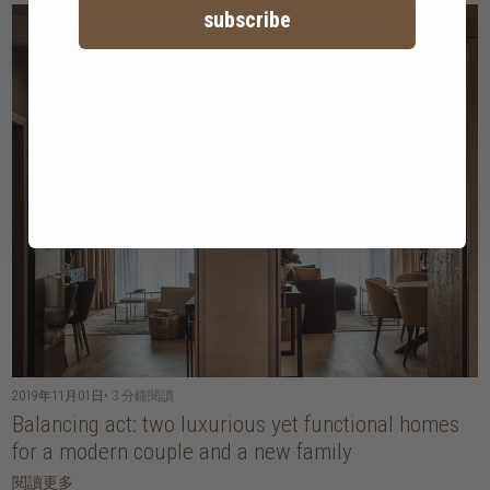
subscribe
2019年11月01日
• 3 分鐘閱讀
Balancing act: two luxurious yet functional homes
for a modern couple and a new family
閱讀更多