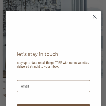
let's stay in touch
stay up-to-date on all things TREE with our newsletter,
delivered straight to your inbox.
2019年08月05日
• 3 分鐘閱讀
Home tour: small on space, big on style
閱讀更多